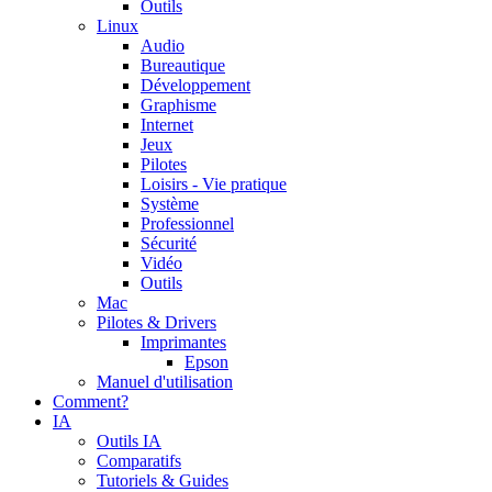
Outils
Linux
Audio
Bureautique
Développement
Graphisme
Internet
Jeux
Pilotes
Loisirs - Vie pratique
Système
Professionnel
Sécurité
Vidéo
Outils
Mac
Pilotes & Drivers
Imprimantes
Epson
Manuel d'utilisation
Comment?
IA
Outils IA
Comparatifs
Tutoriels & Guides