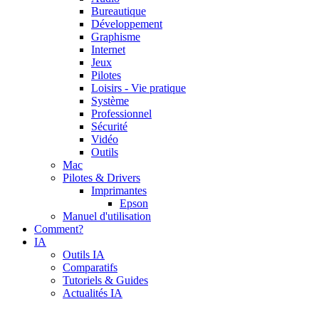
Bureautique
Développement
Graphisme
Internet
Jeux
Pilotes
Loisirs - Vie pratique
Système
Professionnel
Sécurité
Vidéo
Outils
Mac
Pilotes & Drivers
Imprimantes
Epson
Manuel d'utilisation
Comment?
IA
Outils IA
Comparatifs
Tutoriels & Guides
Actualités IA