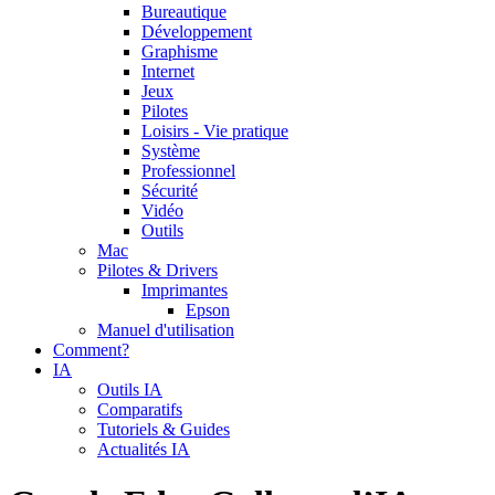
Bureautique
Développement
Graphisme
Internet
Jeux
Pilotes
Loisirs - Vie pratique
Système
Professionnel
Sécurité
Vidéo
Outils
Mac
Pilotes & Drivers
Imprimantes
Epson
Manuel d'utilisation
Comment?
IA
Outils IA
Comparatifs
Tutoriels & Guides
Actualités IA