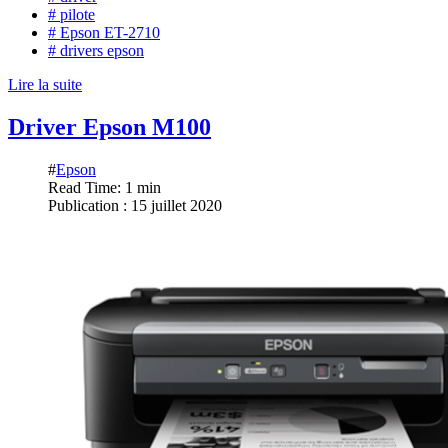
# pilote
# Epson ET-2710
# drivers epson
Lire la suite
Driver Epson M100
#
Epson
Read Time: 1 min
Publication : 15 juillet 2020