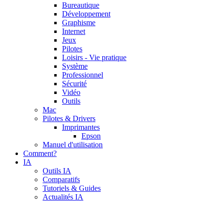
Bureautique
Développement
Graphisme
Internet
Jeux
Pilotes
Loisirs - Vie pratique
Système
Professionnel
Sécurité
Vidéo
Outils
Mac
Pilotes & Drivers
Imprimantes
Epson
Manuel d'utilisation
Comment?
IA
Outils IA
Comparatifs
Tutoriels & Guides
Actualités IA