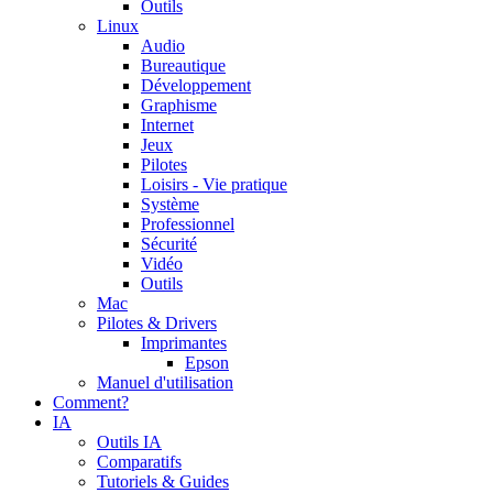
Outils
Linux
Audio
Bureautique
Développement
Graphisme
Internet
Jeux
Pilotes
Loisirs - Vie pratique
Système
Professionnel
Sécurité
Vidéo
Outils
Mac
Pilotes & Drivers
Imprimantes
Epson
Manuel d'utilisation
Comment?
IA
Outils IA
Comparatifs
Tutoriels & Guides