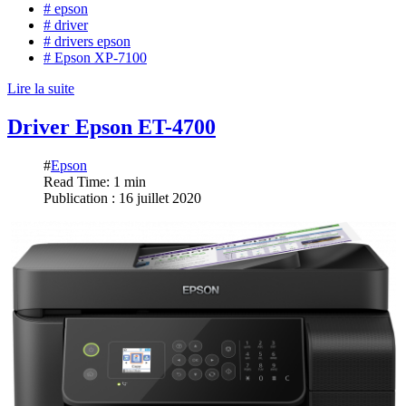
# epson
# driver
# drivers epson
# Epson XP-7100
Lire la suite
Driver Epson ET-4700
#
Epson
Read Time: 1 min
Publication : 16 juillet 2020