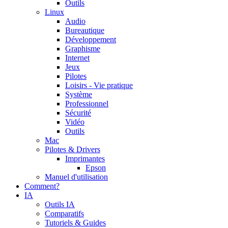
Outils
Linux
Audio
Bureautique
Développement
Graphisme
Internet
Jeux
Pilotes
Loisirs - Vie pratique
Système
Professionnel
Sécurité
Vidéo
Outils
Mac
Pilotes & Drivers
Imprimantes
Epson
Manuel d'utilisation
Comment?
IA
Outils IA
Comparatifs
Tutoriels & Guides