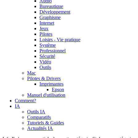
Audio
Bureautique
Développement
Graphisme
Internet
Jeux
Pilotes
Loisirs - Vie pratique
Système
Professionnel
Sécurité
Vidéo
Outils
Mac
Pilotes & Drivers
Imprimantes
Epson
Manuel d'utilisation
Comment?
IA
Outils IA
Comparatifs
Tutoriels & Guides
Actualités IA