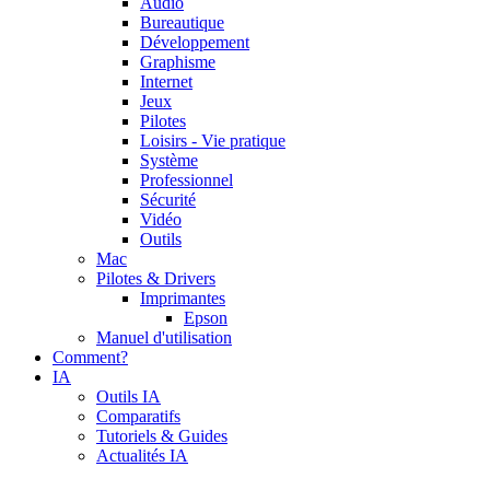
Audio
Bureautique
Développement
Graphisme
Internet
Jeux
Pilotes
Loisirs - Vie pratique
Système
Professionnel
Sécurité
Vidéo
Outils
Mac
Pilotes & Drivers
Imprimantes
Epson
Manuel d'utilisation
Comment?
IA
Outils IA
Comparatifs
Tutoriels & Guides
Actualités IA