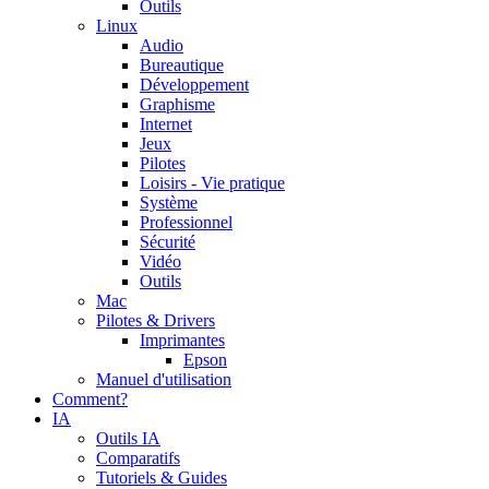
Outils
Linux
Audio
Bureautique
Développement
Graphisme
Internet
Jeux
Pilotes
Loisirs - Vie pratique
Système
Professionnel
Sécurité
Vidéo
Outils
Mac
Pilotes & Drivers
Imprimantes
Epson
Manuel d'utilisation
Comment?
IA
Outils IA
Comparatifs
Tutoriels & Guides