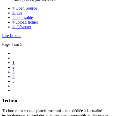
# Open Source
# php
# code solde
# upload fichier
# téléverser
Lire la suite
Page 1 sur 5
1
2
3
4
5
Techno
Techno.rn.tn est une plateforme tunisienne dédiée à l'actualité
technologique, offrant des analyses, des comparatifs et des guides