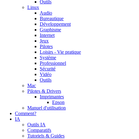
Outils
Linux
Audio
Bureautique
Développement
Graphisme
Internet
Jeux
Pilotes
Loisirs - Vie pratique
Système
Professionnel
Sécurité
Vidéo
Outils
Mac
Pilotes & Drivers
Imprimantes
Epson
Manuel d'utilisation
Comment?
IA
Outils IA
Comparatifs
Tutoriels & Guides