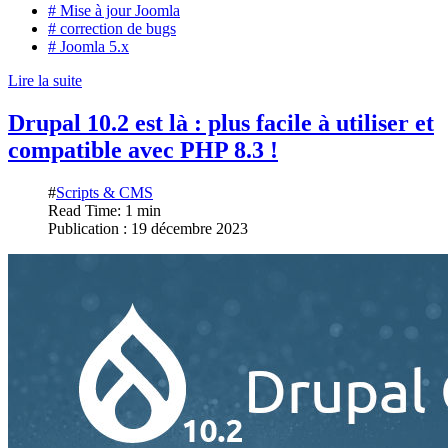
# Mise à jour Joomla
# correction de bugs
# Joomla 5.x
Lire la suite
Drupal 10.2 est là : plus facile à utiliser et
compatible avec PHP 8.3 !
#
Scripts & CMS
Read Time: 1 min
Publication : 19 décembre 2023