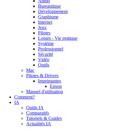
Audio
Bureautique
Développement
Graphisme
Internet
Jeux
Pilotes
Loisirs - Vie pratique
Système
Professionnel
Sécurité
Vidéo
Outils
Mac
Pilotes & Drivers
Imprimantes
Epson
Manuel d'utilisation
Comment?
IA
Outils IA
Comparatifs
Tutoriels & Guides
Actualités IA