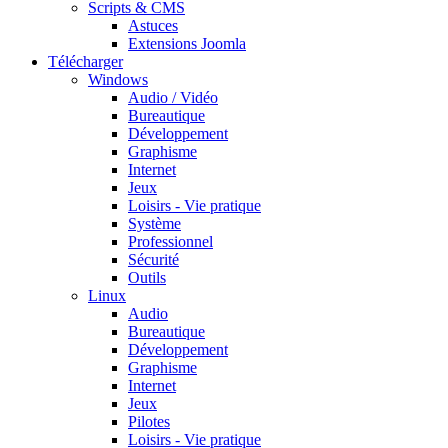
Scripts & CMS
Astuces
Extensions Joomla
Télécharger
Windows
Audio / Vidéo
Bureautique
Développement
Graphisme
Internet
Jeux
Loisirs - Vie pratique
Système
Professionnel
Sécurité
Outils
Linux
Audio
Bureautique
Développement
Graphisme
Internet
Jeux
Pilotes
Loisirs - Vie pratique