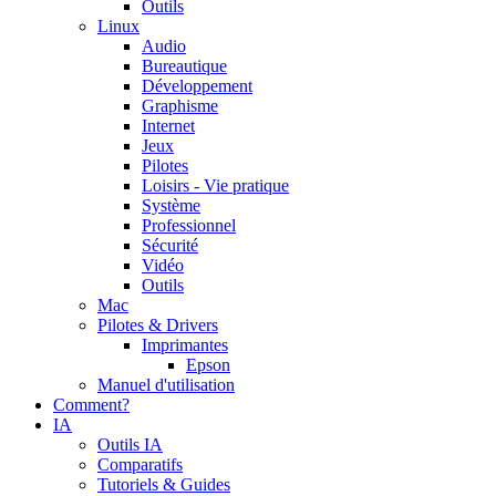
Outils
Linux
Audio
Bureautique
Développement
Graphisme
Internet
Jeux
Pilotes
Loisirs - Vie pratique
Système
Professionnel
Sécurité
Vidéo
Outils
Mac
Pilotes & Drivers
Imprimantes
Epson
Manuel d'utilisation
Comment?
IA
Outils IA
Comparatifs
Tutoriels & Guides