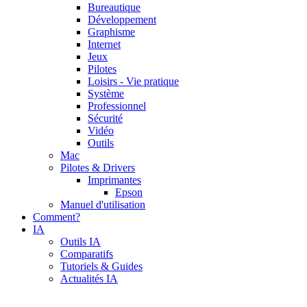
Bureautique
Développement
Graphisme
Internet
Jeux
Pilotes
Loisirs - Vie pratique
Système
Professionnel
Sécurité
Vidéo
Outils
Mac
Pilotes & Drivers
Imprimantes
Epson
Manuel d'utilisation
Comment?
IA
Outils IA
Comparatifs
Tutoriels & Guides
Actualités IA