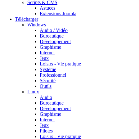
Scripts & CMS
Astuces
Extensions Joomla
Télécharger
Windows
Audio / Vidéo
Bureautique
Développement
Graphisme
Internet
Jeux
Loisirs - Vie pratique
Système
Professionnel
Sécurité
Outils
Linux
Audio
Bureautique
Développement
Graphisme
Internet
Jeux
Pilotes
Loisirs - Vie pratique