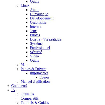
Outils
Linux
Audio
Bureautique
Développement
Graphisme
Internet
Jeux
Pilotes
Loisirs - Vie pratique
Système
Professionnel
Sécurité
Vidéo
Outils
Mac
Pilotes & Drivers
Imprimantes
Epson
Manuel d'utilisation
Comment?
IA
Outils IA
Comparatifs
Tutoriels & Guides