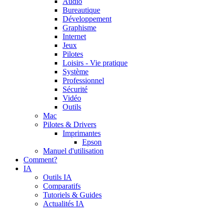
Audio
Bureautique
Développement
Graphisme
Internet
Jeux
Pilotes
Loisirs - Vie pratique
Système
Professionnel
Sécurité
Vidéo
Outils
Mac
Pilotes & Drivers
Imprimantes
Epson
Manuel d'utilisation
Comment?
IA
Outils IA
Comparatifs
Tutoriels & Guides
Actualités IA