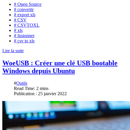
# Open Source
# convertir
# export xls
# CSV
# CSVTOXL
# xls
# fusionner
# csv to xls
Lire la suite
WoeUSB : Créer une clé USB bootable
Windows depuis Ubuntu
#
Outils
Read Time: 2 mins
Publication : 25 janvier 2022