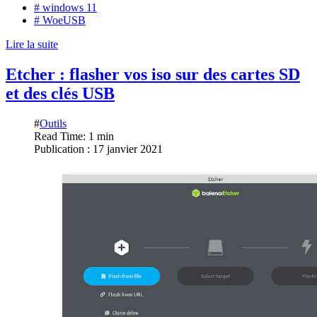
# windows 11
# WoeUSB
Lire la suite
Etcher : flasher vos iso sur des cartes SD
et des clés USB
#
Outils
Read Time: 1 min
Publication : 17 janvier 2021