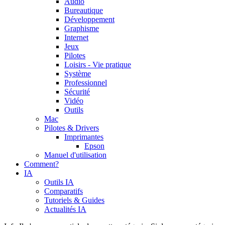
Audio
Bureautique
Développement
Graphisme
Internet
Jeux
Pilotes
Loisirs - Vie pratique
Système
Professionnel
Sécurité
Vidéo
Outils
Mac
Pilotes & Drivers
Imprimantes
Epson
Manuel d'utilisation
Comment?
IA
Outils IA
Comparatifs
Tutoriels & Guides
Actualités IA