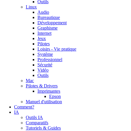
Outils
Linux
Audio
Bureautique
Développement
Graphisme
Internet
Jeux
Pilotes
Loisirs - Vie pratique
Système
Professionnel
Sécurité
Vidéo
Outils
Mac
Pilotes & Drivers
Imprimantes
Epson
Manuel d'utilisation
Comment?
IA
Outils IA
Comparatifs
Tutoriels & Guides