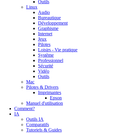
Outils
Linux
Audio
Bureautique
Développement
Graphisme
Internet
Jeux
Pilotes
Loisirs - Vie pratique
Système
Professionnel
Sécurité
Vidéo
Outils
Mac
Pilotes & Drivers
Imprimantes
Epson
Manuel d'utilisation
Comment?
IA
Outils IA
Comparatifs
Tutoriels & Guides