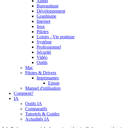
Audio
Bureautique
Développement
Graphisme
Internet
Jeux
Pilotes
Loisirs - Vie pratique
Système
Professionnel
Sécurité
Vidéo
Outils
Mac
Pilotes & Drivers
Imprimantes
Epson
Manuel d'utilisation
Comment?
IA
Outils IA
Comparatifs
Tutoriels & Guides
Actualités IA