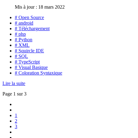
Mis à jour : 18 mars 2022
# Open Source
# android
# Téléchargement
# php
# Python
# XML
# Squircle IDE
# SQL
# TypeScript
# Visual Basique
# Coloration Syntaxique
Lire la suite
Page 1 sur 3
1
2
3