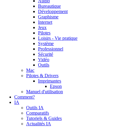
Audio
Bureautique
Développement
Graphisme
Internet
Jeux
Pilotes
Loisirs - Vie pratique
Système
Professionnel
Sécurité
Vidéo
Outils
Mac
Pilotes & Drivers
Imprimantes
Epson
Manuel d'utilisation
Comment?
IA
Outils IA
Comparatifs
Tutoriels & Guides
Actualités IA