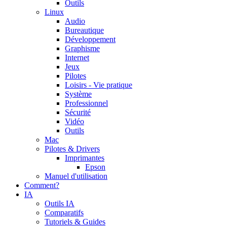
Outils
Linux
Audio
Bureautique
Développement
Graphisme
Internet
Jeux
Pilotes
Loisirs - Vie pratique
Système
Professionnel
Sécurité
Vidéo
Outils
Mac
Pilotes & Drivers
Imprimantes
Epson
Manuel d'utilisation
Comment?
IA
Outils IA
Comparatifs
Tutoriels & Guides