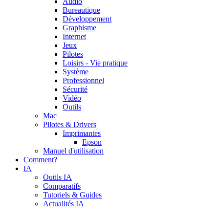
Audio
Bureautique
Développement
Graphisme
Internet
Jeux
Pilotes
Loisirs - Vie pratique
Système
Professionnel
Sécurité
Vidéo
Outils
Mac
Pilotes & Drivers
Imprimantes
Epson
Manuel d'utilisation
Comment?
IA
Outils IA
Comparatifs
Tutoriels & Guides
Actualités IA