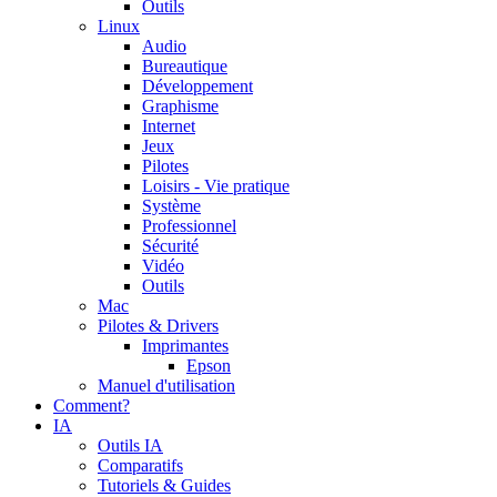
Outils
Linux
Audio
Bureautique
Développement
Graphisme
Internet
Jeux
Pilotes
Loisirs - Vie pratique
Système
Professionnel
Sécurité
Vidéo
Outils
Mac
Pilotes & Drivers
Imprimantes
Epson
Manuel d'utilisation
Comment?
IA
Outils IA
Comparatifs
Tutoriels & Guides