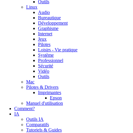
Outils
Linux
Audio
Bureautique
Développement
Graphisme
Internet
Jeux
Pilotes
Loisirs - Vie pratique
Système
Professionnel
Sécurité
Vidéo
Outils
Mac
Pilotes & Drivers
Imprimantes
Epson
Manuel d'utilisation
Comment?
IA
Outils IA
Comparatifs
Tutoriels & Guides