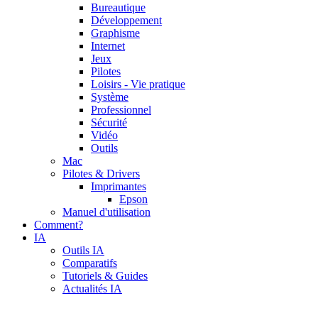
Bureautique
Développement
Graphisme
Internet
Jeux
Pilotes
Loisirs - Vie pratique
Système
Professionnel
Sécurité
Vidéo
Outils
Mac
Pilotes & Drivers
Imprimantes
Epson
Manuel d'utilisation
Comment?
IA
Outils IA
Comparatifs
Tutoriels & Guides
Actualités IA