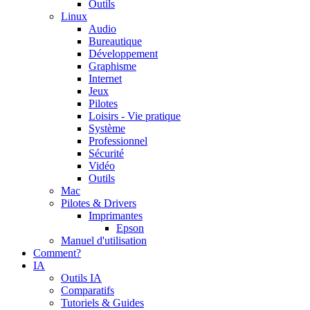
Outils
Linux
Audio
Bureautique
Développement
Graphisme
Internet
Jeux
Pilotes
Loisirs - Vie pratique
Système
Professionnel
Sécurité
Vidéo
Outils
Mac
Pilotes & Drivers
Imprimantes
Epson
Manuel d'utilisation
Comment?
IA
Outils IA
Comparatifs
Tutoriels & Guides