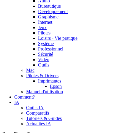
Audio
Bureautique
Développement
Graphisme
Internet
Jeux
Pilotes
Loisirs - Vie pratique
Système
Professionnel
Sécurité
Vidéo
Outils
Mac
Pilotes & Drivers
Imprimantes
Epson
Manuel d'utilisation
Comment?
IA
Outils IA
Comparatifs
Tutoriels & Guides
Actualités IA