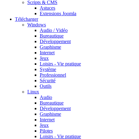
Scripts & CMS
Astuces
Extensions Joomla
Télécharger
Windows
Audio / Vidéo
Bureautique
Développement
Graphisme
Internet
Jeux
Loisirs - Vie pratique
Système
Professionnel
Sécurité
Outils
Linux
Audio
Bureautique
Développement
Graphisme
Internet
Jeux
Pilotes
Loisirs - Vie pratique