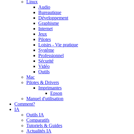
Linux
Audio
Bureautique
Développement
Graphisme
Internet
Jeux
Pilotes
Loisirs - Vie pratique
Système
Professionnel
Sécurité
Vidéo
Outils
Mac
Pilotes & Drivers
Imprimantes
Epson
Manuel d'utilisation
Comment?
IA
Outils IA
Comparatifs
Tutoriels & Guides
Actualités IA