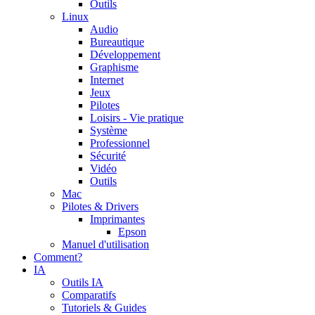
Outils
Linux
Audio
Bureautique
Développement
Graphisme
Internet
Jeux
Pilotes
Loisirs - Vie pratique
Système
Professionnel
Sécurité
Vidéo
Outils
Mac
Pilotes & Drivers
Imprimantes
Epson
Manuel d'utilisation
Comment?
IA
Outils IA
Comparatifs
Tutoriels & Guides