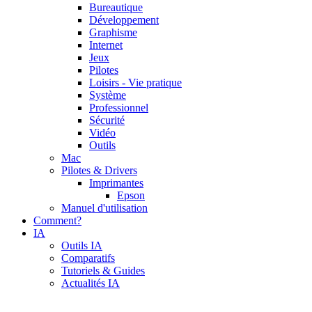
Bureautique
Développement
Graphisme
Internet
Jeux
Pilotes
Loisirs - Vie pratique
Système
Professionnel
Sécurité
Vidéo
Outils
Mac
Pilotes & Drivers
Imprimantes
Epson
Manuel d'utilisation
Comment?
IA
Outils IA
Comparatifs
Tutoriels & Guides
Actualités IA