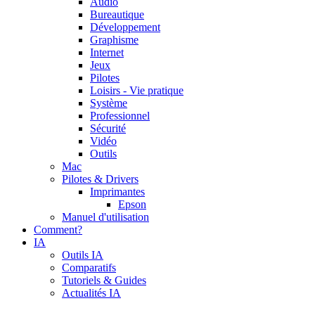
Audio
Bureautique
Développement
Graphisme
Internet
Jeux
Pilotes
Loisirs - Vie pratique
Système
Professionnel
Sécurité
Vidéo
Outils
Mac
Pilotes & Drivers
Imprimantes
Epson
Manuel d'utilisation
Comment?
IA
Outils IA
Comparatifs
Tutoriels & Guides
Actualités IA