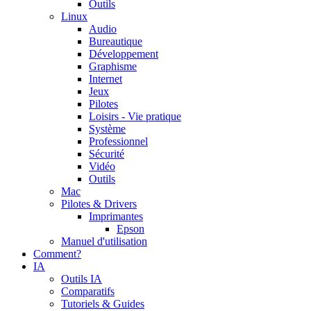
Outils
Linux
Audio
Bureautique
Développement
Graphisme
Internet
Jeux
Pilotes
Loisirs - Vie pratique
Système
Professionnel
Sécurité
Vidéo
Outils
Mac
Pilotes & Drivers
Imprimantes
Epson
Manuel d'utilisation
Comment?
IA
Outils IA
Comparatifs
Tutoriels & Guides