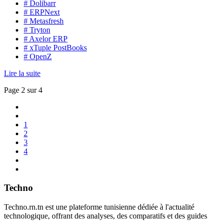
# Dolibarr
# ERPNext
# Metasfresh
# Tryton
# Axelor ERP
# xTuple PostBooks
# OpenZ
Lire la suite
Page 2 sur 4
1
2
3
4
Techno
Techno.rn.tn est une plateforme tunisienne dédiée à l'actualité
technologique, offrant des analyses, des comparatifs et des guides