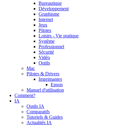
Bureautique
Développement
Graphisme
Internet
Jeux
Pilotes
Loisirs - Vie pratique
Système
Professionnel
Sécurité
Vidéo
Outils
Mac
Pilotes & Drivers
Imprimantes
Epson
Manuel d'utilisation
Comment?
IA
Outils IA
Comparatifs
Tutoriels & Guides
Actualités IA