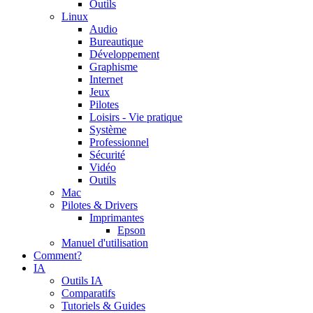
Outils
Linux
Audio
Bureautique
Développement
Graphisme
Internet
Jeux
Pilotes
Loisirs - Vie pratique
Système
Professionnel
Sécurité
Vidéo
Outils
Mac
Pilotes & Drivers
Imprimantes
Epson
Manuel d'utilisation
Comment?
IA
Outils IA
Comparatifs
Tutoriels & Guides