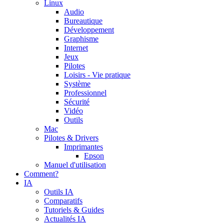
Linux
Audio
Bureautique
Développement
Graphisme
Internet
Jeux
Pilotes
Loisirs - Vie pratique
Système
Professionnel
Sécurité
Vidéo
Outils
Mac
Pilotes & Drivers
Imprimantes
Epson
Manuel d'utilisation
Comment?
IA
Outils IA
Comparatifs
Tutoriels & Guides
Actualités IA