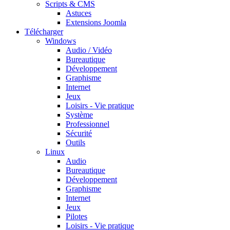
Scripts & CMS
Astuces
Extensions Joomla
Télécharger
Windows
Audio / Vidéo
Bureautique
Développement
Graphisme
Internet
Jeux
Loisirs - Vie pratique
Système
Professionnel
Sécurité
Outils
Linux
Audio
Bureautique
Développement
Graphisme
Internet
Jeux
Pilotes
Loisirs - Vie pratique