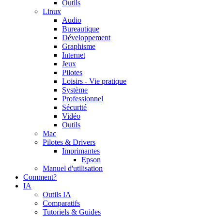
Outils
Linux
Audio
Bureautique
Développement
Graphisme
Internet
Jeux
Pilotes
Loisirs - Vie pratique
Système
Professionnel
Sécurité
Vidéo
Outils
Mac
Pilotes & Drivers
Imprimantes
Epson
Manuel d'utilisation
Comment?
IA
Outils IA
Comparatifs
Tutoriels & Guides