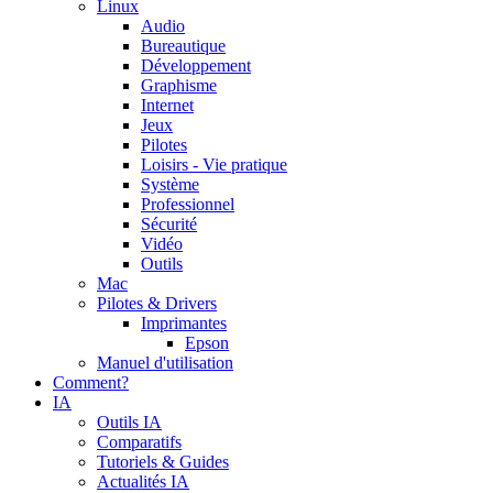
Linux
Audio
Bureautique
Développement
Graphisme
Internet
Jeux
Pilotes
Loisirs - Vie pratique
Système
Professionnel
Sécurité
Vidéo
Outils
Mac
Pilotes & Drivers
Imprimantes
Epson
Manuel d'utilisation
Comment?
IA
Outils IA
Comparatifs
Tutoriels & Guides
Actualités IA