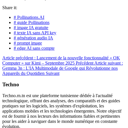
Share it:
# Pollinations.AI
# guide Pollinations
# image IA gratuite
# texte IA sans API key
# génération audio IA
# prompt image
# edge AI sans compte
Article précédent : Lancement de la nouvelle fonctionnalité « OK
Computer » sur Kimi – Septembre 2025
Précédent
Article suivant :
Gemma 3n : L'IA Multimodale de Google qui Révolutionne nos
Appareils du Quotidien
Suivant
Techno
Techno.rn.tn est une plateforme tunisienne dédiée à l'actualité
technologique, offrant des analyses, des comparatifs et des guides
pratiques sur les logiciels, les systèmes d'exploitation, les
applications mobiles et les technologies émergentes. Notre objectif
est de fournir à nos lecteurs des informations fiables et pertinentes
pour les aider à naviguer dans le monde numérique en constante
évolution.