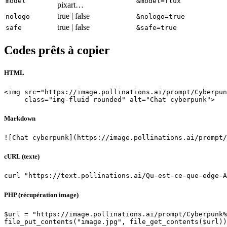
model
&model=flux
pixart…
true | false
nologo
&nologo=true
true | false
safe
&safe=true
Codes prêts à copier
HTML
<img src="https://image.pollinations.ai/prompt/Cyberpun
     class="img-fluid rounded" alt="Chat cyberpunk">
Markdown
![Chat cyberpunk](https://image.pollinations.ai/prompt/
cURL (texte)
curl "https://text.pollinations.ai/Qu-est-ce-que-edge-A
PHP (récupération image)
$url = "https://image.pollinations.ai/prompt/Cyberpunk%
file_put_contents("image.jpg", file_get_contents($url))