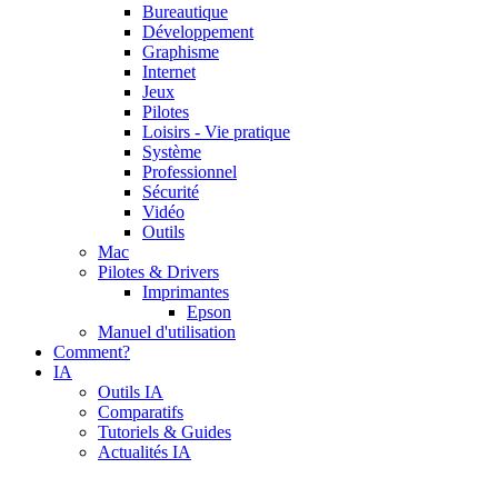
Bureautique
Développement
Graphisme
Internet
Jeux
Pilotes
Loisirs - Vie pratique
Système
Professionnel
Sécurité
Vidéo
Outils
Mac
Pilotes & Drivers
Imprimantes
Epson
Manuel d'utilisation
Comment?
IA
Outils IA
Comparatifs
Tutoriels & Guides
Actualités IA