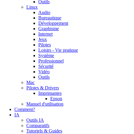
Outils
Linux
Audio
Bureautique
Développement
Graphisme
Internet
Jeux
Pilotes
Loisirs - Vie pratique
Système
Professionnel
Sécurité
Vidéo
Outils
Mac
Pilotes & Drivers
Imprimantes
Epson
Manuel d'utilisation
Comment?
IA
Outils IA
Comparatifs
Tutoriels & Guides