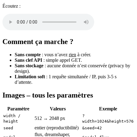
Écoutez :
Comment ça marche ?
Sans compte
: vous n’avez
rien
à créer.
Sans clef API
: simple appel GET.
Sans stockage
: aucune donnée n’est conservée (privacy by
design).
Limitation soft
: 1 requête simultanée / IP, puis 3-5 s
d’attente.
Images – tous les paramètres
Paramètre
Valeurs
Exemple
width /
?
512 → 2048 px
height
width=1024&height=576
entier (reproductibilité)
seed
&seed=42
flux, dreamshaper,