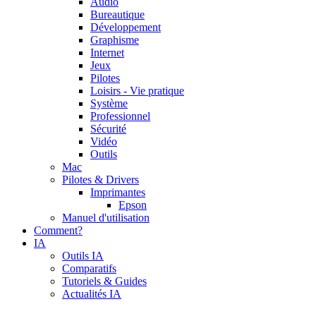
Audio
Bureautique
Développement
Graphisme
Internet
Jeux
Pilotes
Loisirs - Vie pratique
Système
Professionnel
Sécurité
Vidéo
Outils
Mac
Pilotes & Drivers
Imprimantes
Epson
Manuel d'utilisation
Comment?
IA
Outils IA
Comparatifs
Tutoriels & Guides
Actualités IA