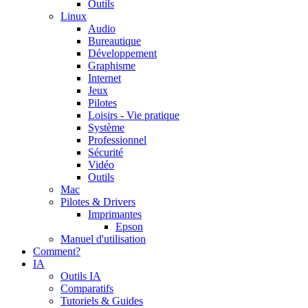
Outils
Linux
Audio
Bureautique
Développement
Graphisme
Internet
Jeux
Pilotes
Loisirs - Vie pratique
Système
Professionnel
Sécurité
Vidéo
Outils
Mac
Pilotes & Drivers
Imprimantes
Epson
Manuel d'utilisation
Comment?
IA
Outils IA
Comparatifs
Tutoriels & Guides