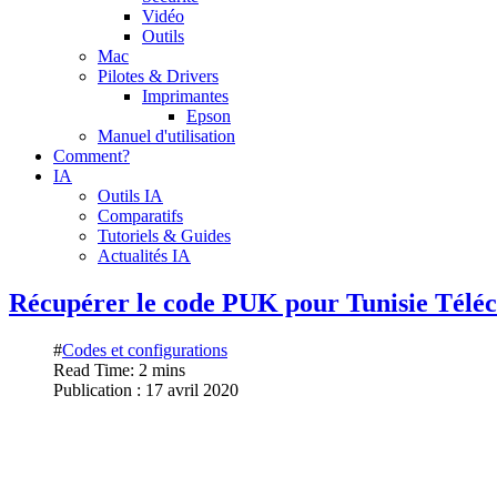
Vidéo
Outils
Mac
Pilotes & Drivers
Imprimantes
Epson
Manuel d'utilisation
Comment?
IA
Outils IA
Comparatifs
Tutoriels & Guides
Actualités IA
Récupérer le code PUK pour Tunisie Télé
#
Codes et configurations
Read Time: 2 mins
Publication : 17 avril 2020