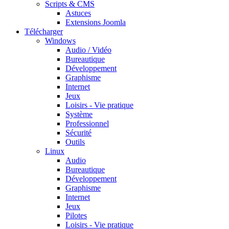
Scripts & CMS
Astuces
Extensions Joomla
Télécharger
Windows
Audio / Vidéo
Bureautique
Développement
Graphisme
Internet
Jeux
Loisirs - Vie pratique
Système
Professionnel
Sécurité
Outils
Linux
Audio
Bureautique
Développement
Graphisme
Internet
Jeux
Pilotes
Loisirs - Vie pratique