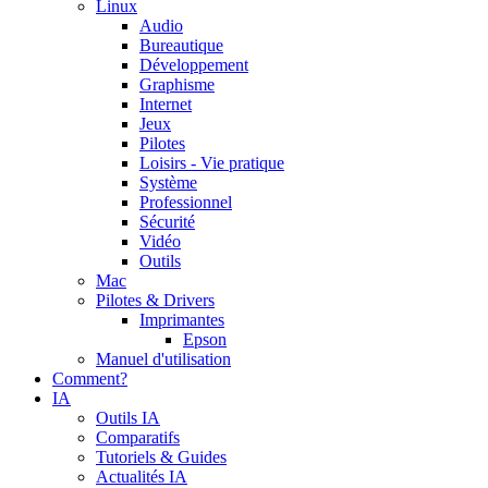
Linux
Audio
Bureautique
Développement
Graphisme
Internet
Jeux
Pilotes
Loisirs - Vie pratique
Système
Professionnel
Sécurité
Vidéo
Outils
Mac
Pilotes & Drivers
Imprimantes
Epson
Manuel d'utilisation
Comment?
IA
Outils IA
Comparatifs
Tutoriels & Guides
Actualités IA