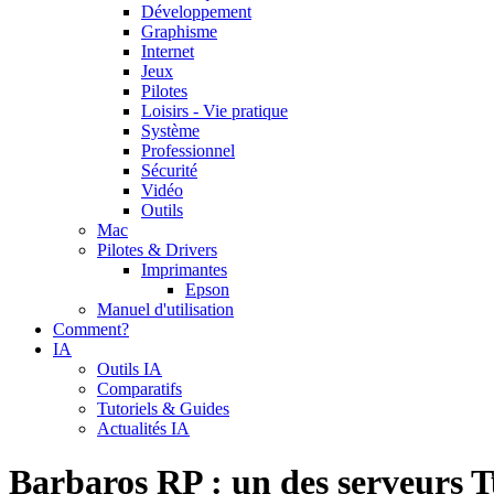
Développement
Graphisme
Internet
Jeux
Pilotes
Loisirs - Vie pratique
Système
Professionnel
Sécurité
Vidéo
Outils
Mac
Pilotes & Drivers
Imprimantes
Epson
Manuel d'utilisation
Comment?
IA
Outils IA
Comparatifs
Tutoriels & Guides
Actualités IA
Barbaros RP : un des serveurs T