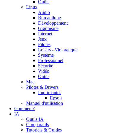
Outils
Linux
Audio
Bureautique
Développement
Graphisme
Internet
Jeux
Pilotes
Loisirs - Vie pratique
Système
Professionnel
Sécurité
Vidéo
Outils
Mac
Pilotes & Drivers
Imprimantes
Epson
Manuel d'utilisation
Comment?
IA
Outils IA
Comparatifs
Tutoriels & Guides