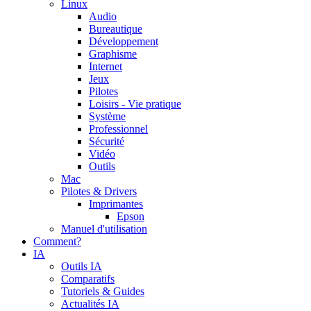
Linux
Audio
Bureautique
Développement
Graphisme
Internet
Jeux
Pilotes
Loisirs - Vie pratique
Système
Professionnel
Sécurité
Vidéo
Outils
Mac
Pilotes & Drivers
Imprimantes
Epson
Manuel d'utilisation
Comment?
IA
Outils IA
Comparatifs
Tutoriels & Guides
Actualités IA