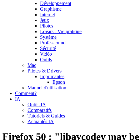
Développement
Graphisme
Internet
Jeux
Pilotes
Loisirs - Vie pratique
Système
Professionnel
Sécurité
Vidéo
Outils
Mac
Pilotes & Drivers
Imprimantes
Epson
Manuel d'utilisation
Comment?
IA
Outils IA
Comparatifs
Tutoriels & Guides
Actualités IA
Firefox 50 : "libavcodev may be