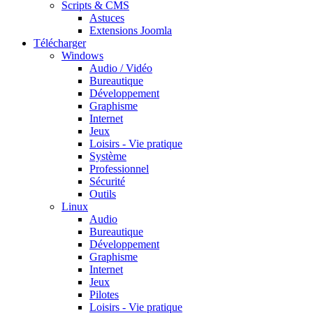
Scripts & CMS
Astuces
Extensions Joomla
Télécharger
Windows
Audio / Vidéo
Bureautique
Développement
Graphisme
Internet
Jeux
Loisirs - Vie pratique
Système
Professionnel
Sécurité
Outils
Linux
Audio
Bureautique
Développement
Graphisme
Internet
Jeux
Pilotes
Loisirs - Vie pratique