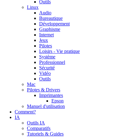
Outils
Linux
Audio
Bureautique
Développement
Graphisme
Internet
Jeux
Pilotes
Loisirs - Vie pratique
Système
Professionnel
Sécurité
Vidéo
Outils
Mac
Pilotes & Drivers
Imprimantes
Epson
Manuel d'utilisation
Comment?
IA
Outils IA
Comparatifs
Tutoriels & Guides