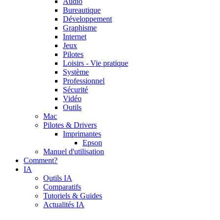
Audio
Bureautique
Développement
Graphisme
Internet
Jeux
Pilotes
Loisirs - Vie pratique
Système
Professionnel
Sécurité
Vidéo
Outils
Mac
Pilotes & Drivers
Imprimantes
Epson
Manuel d'utilisation
Comment?
IA
Outils IA
Comparatifs
Tutoriels & Guides
Actualités IA