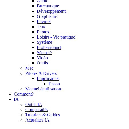
Audio
Bureautique
Développement
Graphisme
Internet
Jeux
Pilotes
Loisirs - Vie pratique
Système
Professionnel
Sécurité
Vidéo
Outils
Mac
Pilotes & Drivers
Imprimantes
Epson
Manuel d'utilisation
Comment?
IA
Outils IA
Comparatifs
Tutoriels & Guides
Actualités IA