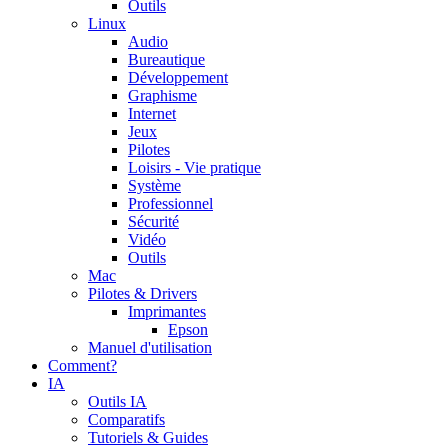
Outils
Linux
Audio
Bureautique
Développement
Graphisme
Internet
Jeux
Pilotes
Loisirs - Vie pratique
Système
Professionnel
Sécurité
Vidéo
Outils
Mac
Pilotes & Drivers
Imprimantes
Epson
Manuel d'utilisation
Comment?
IA
Outils IA
Comparatifs
Tutoriels & Guides