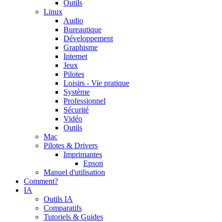
Outils
Linux
Audio
Bureautique
Développement
Graphisme
Internet
Jeux
Pilotes
Loisirs - Vie pratique
Système
Professionnel
Sécurité
Vidéo
Outils
Mac
Pilotes & Drivers
Imprimantes
Epson
Manuel d'utilisation
Comment?
IA
Outils IA
Comparatifs
Tutoriels & Guides