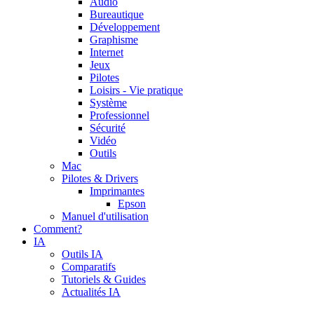
Audio
Bureautique
Développement
Graphisme
Internet
Jeux
Pilotes
Loisirs - Vie pratique
Système
Professionnel
Sécurité
Vidéo
Outils
Mac
Pilotes & Drivers
Imprimantes
Epson
Manuel d'utilisation
Comment?
IA
Outils IA
Comparatifs
Tutoriels & Guides
Actualités IA