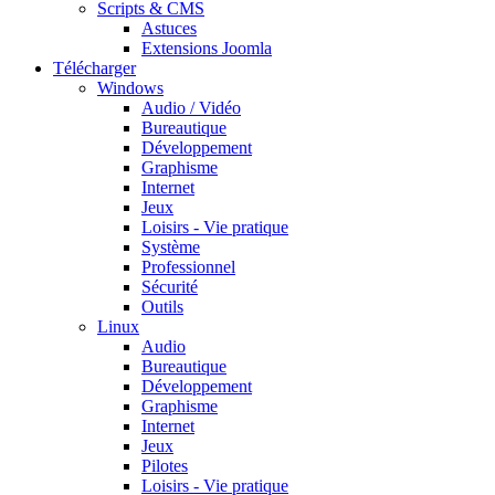
Scripts & CMS
Astuces
Extensions Joomla
Télécharger
Windows
Audio / Vidéo
Bureautique
Développement
Graphisme
Internet
Jeux
Loisirs - Vie pratique
Système
Professionnel
Sécurité
Outils
Linux
Audio
Bureautique
Développement
Graphisme
Internet
Jeux
Pilotes
Loisirs - Vie pratique