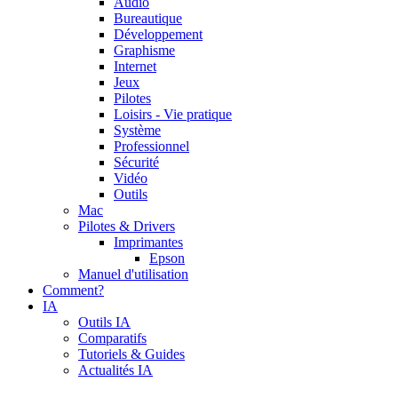
Audio
Bureautique
Développement
Graphisme
Internet
Jeux
Pilotes
Loisirs - Vie pratique
Système
Professionnel
Sécurité
Vidéo
Outils
Mac
Pilotes & Drivers
Imprimantes
Epson
Manuel d'utilisation
Comment?
IA
Outils IA
Comparatifs
Tutoriels & Guides
Actualités IA