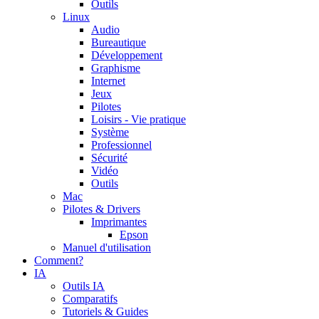
Outils
Linux
Audio
Bureautique
Développement
Graphisme
Internet
Jeux
Pilotes
Loisirs - Vie pratique
Système
Professionnel
Sécurité
Vidéo
Outils
Mac
Pilotes & Drivers
Imprimantes
Epson
Manuel d'utilisation
Comment?
IA
Outils IA
Comparatifs
Tutoriels & Guides