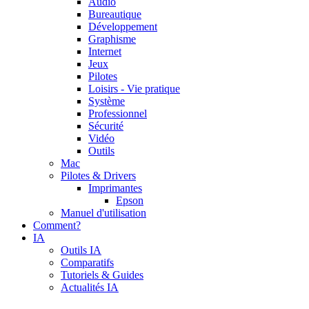
Audio
Bureautique
Développement
Graphisme
Internet
Jeux
Pilotes
Loisirs - Vie pratique
Système
Professionnel
Sécurité
Vidéo
Outils
Mac
Pilotes & Drivers
Imprimantes
Epson
Manuel d'utilisation
Comment?
IA
Outils IA
Comparatifs
Tutoriels & Guides
Actualités IA