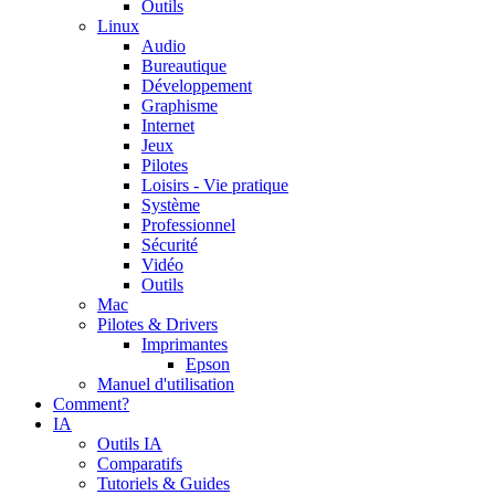
Outils
Linux
Audio
Bureautique
Développement
Graphisme
Internet
Jeux
Pilotes
Loisirs - Vie pratique
Système
Professionnel
Sécurité
Vidéo
Outils
Mac
Pilotes & Drivers
Imprimantes
Epson
Manuel d'utilisation
Comment?
IA
Outils IA
Comparatifs
Tutoriels & Guides