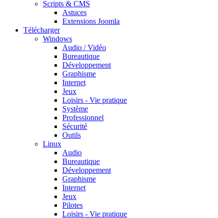
Scripts & CMS
Astuces
Extensions Joomla
Télécharger
Windows
Audio / Vidéo
Bureautique
Développement
Graphisme
Internet
Jeux
Loisirs - Vie pratique
Système
Professionnel
Sécurité
Outils
Linux
Audio
Bureautique
Développement
Graphisme
Internet
Jeux
Pilotes
Loisirs - Vie pratique