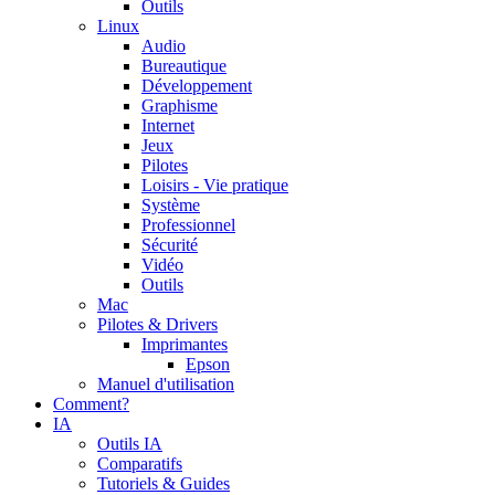
Outils
Linux
Audio
Bureautique
Développement
Graphisme
Internet
Jeux
Pilotes
Loisirs - Vie pratique
Système
Professionnel
Sécurité
Vidéo
Outils
Mac
Pilotes & Drivers
Imprimantes
Epson
Manuel d'utilisation
Comment?
IA
Outils IA
Comparatifs
Tutoriels & Guides