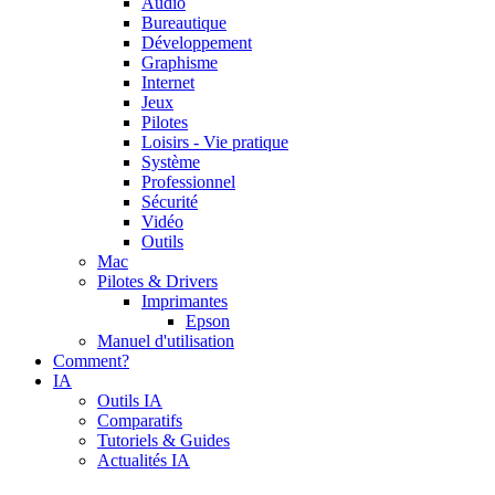
Audio
Bureautique
Développement
Graphisme
Internet
Jeux
Pilotes
Loisirs - Vie pratique
Système
Professionnel
Sécurité
Vidéo
Outils
Mac
Pilotes & Drivers
Imprimantes
Epson
Manuel d'utilisation
Comment?
IA
Outils IA
Comparatifs
Tutoriels & Guides
Actualités IA