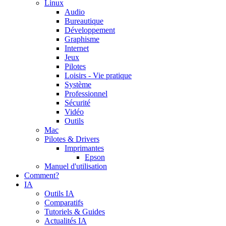
Linux
Audio
Bureautique
Développement
Graphisme
Internet
Jeux
Pilotes
Loisirs - Vie pratique
Système
Professionnel
Sécurité
Vidéo
Outils
Mac
Pilotes & Drivers
Imprimantes
Epson
Manuel d'utilisation
Comment?
IA
Outils IA
Comparatifs
Tutoriels & Guides
Actualités IA