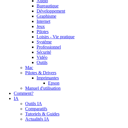
Audio
Bureautique
Développement
Graphisme
Internet
Jeux
Pilotes
Loisirs - Vie pratique
Système
Professionnel
Sécurité
Vidéo
Outils
Mac
Pilotes & Drivers
Imprimantes
Epson
Manuel d'utilisation
Comment?
IA
Outils IA
Comparatifs
Tutoriels & Guides
Actualités IA