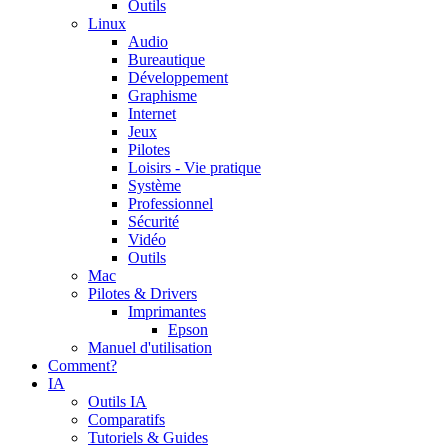
Outils
Linux
Audio
Bureautique
Développement
Graphisme
Internet
Jeux
Pilotes
Loisirs - Vie pratique
Système
Professionnel
Sécurité
Vidéo
Outils
Mac
Pilotes & Drivers
Imprimantes
Epson
Manuel d'utilisation
Comment?
IA
Outils IA
Comparatifs
Tutoriels & Guides