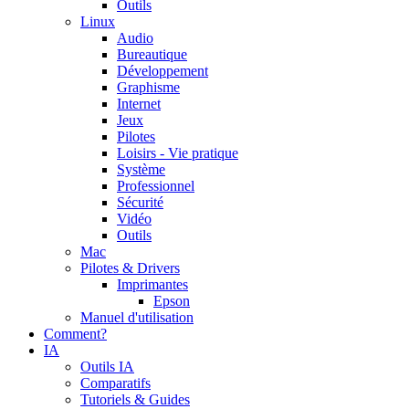
Outils
Linux
Audio
Bureautique
Développement
Graphisme
Internet
Jeux
Pilotes
Loisirs - Vie pratique
Système
Professionnel
Sécurité
Vidéo
Outils
Mac
Pilotes & Drivers
Imprimantes
Epson
Manuel d'utilisation
Comment?
IA
Outils IA
Comparatifs
Tutoriels & Guides