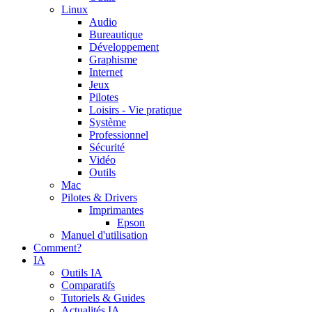
Linux
Audio
Bureautique
Développement
Graphisme
Internet
Jeux
Pilotes
Loisirs - Vie pratique
Système
Professionnel
Sécurité
Vidéo
Outils
Mac
Pilotes & Drivers
Imprimantes
Epson
Manuel d'utilisation
Comment?
IA
Outils IA
Comparatifs
Tutoriels & Guides
Actualités IA