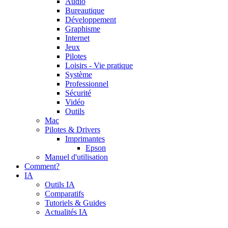
Audio
Bureautique
Développement
Graphisme
Internet
Jeux
Pilotes
Loisirs - Vie pratique
Système
Professionnel
Sécurité
Vidéo
Outils
Mac
Pilotes & Drivers
Imprimantes
Epson
Manuel d'utilisation
Comment?
IA
Outils IA
Comparatifs
Tutoriels & Guides
Actualités IA