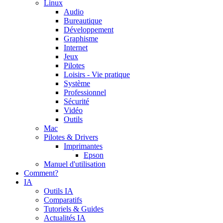
Linux
Audio
Bureautique
Développement
Graphisme
Internet
Jeux
Pilotes
Loisirs - Vie pratique
Système
Professionnel
Sécurité
Vidéo
Outils
Mac
Pilotes & Drivers
Imprimantes
Epson
Manuel d'utilisation
Comment?
IA
Outils IA
Comparatifs
Tutoriels & Guides
Actualités IA