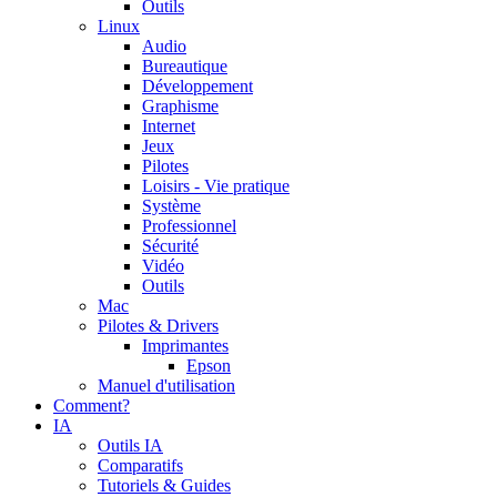
Outils
Linux
Audio
Bureautique
Développement
Graphisme
Internet
Jeux
Pilotes
Loisirs - Vie pratique
Système
Professionnel
Sécurité
Vidéo
Outils
Mac
Pilotes & Drivers
Imprimantes
Epson
Manuel d'utilisation
Comment?
IA
Outils IA
Comparatifs
Tutoriels & Guides