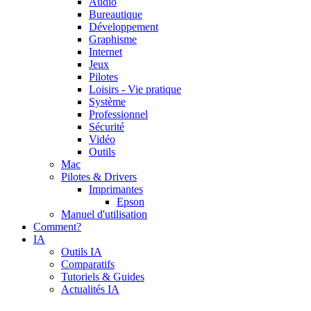
Audio
Bureautique
Développement
Graphisme
Internet
Jeux
Pilotes
Loisirs - Vie pratique
Système
Professionnel
Sécurité
Vidéo
Outils
Mac
Pilotes & Drivers
Imprimantes
Epson
Manuel d'utilisation
Comment?
IA
Outils IA
Comparatifs
Tutoriels & Guides
Actualités IA