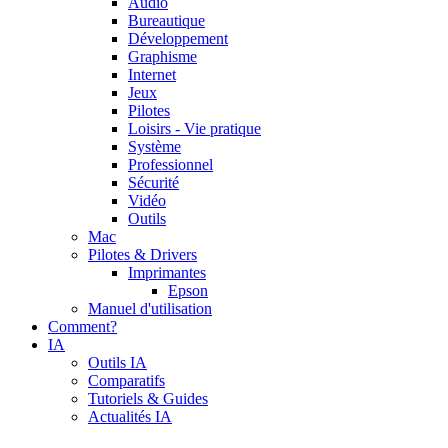
Audio
Bureautique
Développement
Graphisme
Internet
Jeux
Pilotes
Loisirs - Vie pratique
Système
Professionnel
Sécurité
Vidéo
Outils
Mac
Pilotes & Drivers
Imprimantes
Epson
Manuel d'utilisation
Comment?
IA
Outils IA
Comparatifs
Tutoriels & Guides
Actualités IA