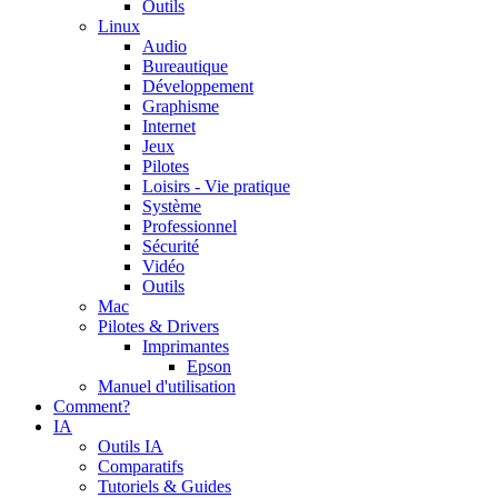
Outils
Linux
Audio
Bureautique
Développement
Graphisme
Internet
Jeux
Pilotes
Loisirs - Vie pratique
Système
Professionnel
Sécurité
Vidéo
Outils
Mac
Pilotes & Drivers
Imprimantes
Epson
Manuel d'utilisation
Comment?
IA
Outils IA
Comparatifs
Tutoriels & Guides