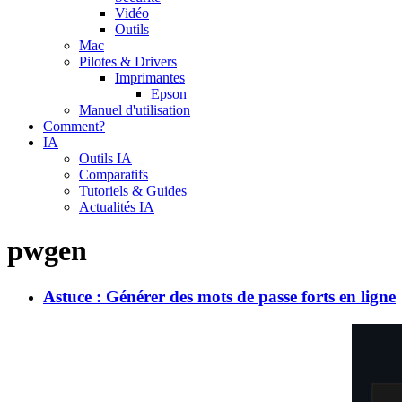
Vidéo
Outils
Mac
Pilotes & Drivers
Imprimantes
Epson
Manuel d'utilisation
Comment?
IA
Outils IA
Comparatifs
Tutoriels & Guides
Actualités IA
pwgen
Astuce : Générer des mots de passe forts en ligne