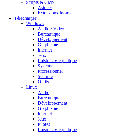
Scripts & CMS
Astuces
Extensions Joomla
Télécharger
Windows
Audio / Vidéo
Bureautique
Développement
Graphisme
Internet
Jeux
Loisirs - Vie pratique
Système
Professionnel
Sécurité
Outils
Linux
Audio
Bureautique
Développement
Graphisme
Internet
Jeux
Pilotes
Loisirs - Vie pratique