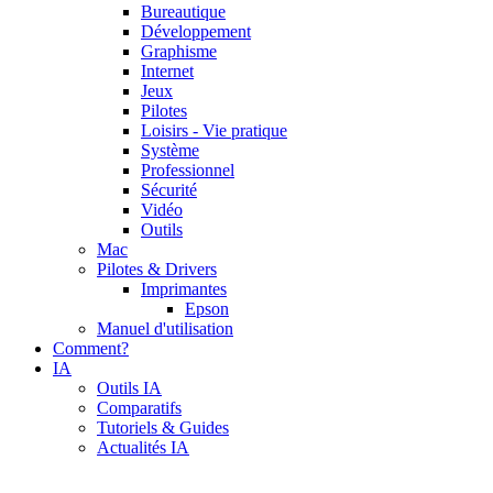
Bureautique
Développement
Graphisme
Internet
Jeux
Pilotes
Loisirs - Vie pratique
Système
Professionnel
Sécurité
Vidéo
Outils
Mac
Pilotes & Drivers
Imprimantes
Epson
Manuel d'utilisation
Comment?
IA
Outils IA
Comparatifs
Tutoriels & Guides
Actualités IA