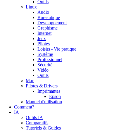
Outils
Linux
Audio
Bureautique
Développement
Graphisme
Internet
Jeux
Pilotes
Loisirs - Vie pratique
Système
Professionnel
Sécurité
Vidéo
Outils
Mac
Pilotes & Drivers
Imprimantes
Epson
Manuel d'utilisation
Comment?
IA
Outils IA
Comparatifs
Tutoriels & Guides