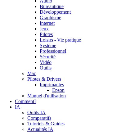
Audio
Bureautique
Développement
Graphisme
Internet
Jeux
Pilotes
Loisirs - Vie pratique
Système
Professionnel
Sécurité
Vidéo
Outils
Mac
Pilotes & Drivers
Imprimantes
Epson
Manuel d'utilisation
Comment?
IA
Outils IA
Comparatifs
Tutoriels & Guides
Actualités IA