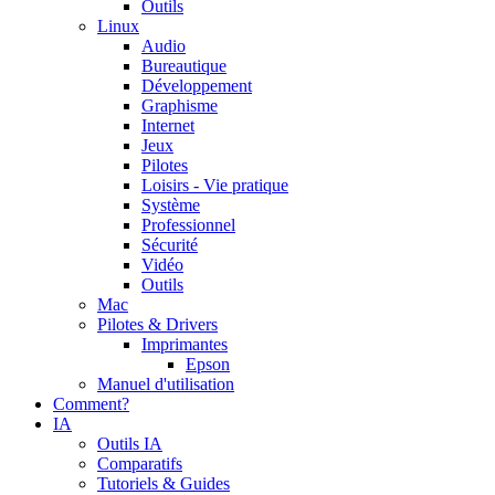
Outils
Linux
Audio
Bureautique
Développement
Graphisme
Internet
Jeux
Pilotes
Loisirs - Vie pratique
Système
Professionnel
Sécurité
Vidéo
Outils
Mac
Pilotes & Drivers
Imprimantes
Epson
Manuel d'utilisation
Comment?
IA
Outils IA
Comparatifs
Tutoriels & Guides