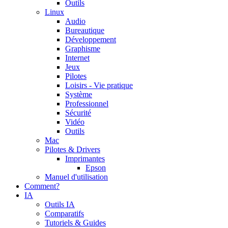
Outils
Linux
Audio
Bureautique
Développement
Graphisme
Internet
Jeux
Pilotes
Loisirs - Vie pratique
Système
Professionnel
Sécurité
Vidéo
Outils
Mac
Pilotes & Drivers
Imprimantes
Epson
Manuel d'utilisation
Comment?
IA
Outils IA
Comparatifs
Tutoriels & Guides