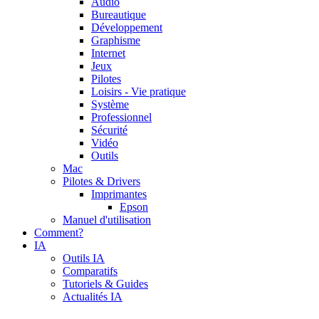
Audio
Bureautique
Développement
Graphisme
Internet
Jeux
Pilotes
Loisirs - Vie pratique
Système
Professionnel
Sécurité
Vidéo
Outils
Mac
Pilotes & Drivers
Imprimantes
Epson
Manuel d'utilisation
Comment?
IA
Outils IA
Comparatifs
Tutoriels & Guides
Actualités IA