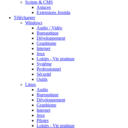
Scripts & CMS
Astuces
Extensions Joomla
Télécharger
Windows
Audio / Vidéo
Bureautique
Développement
Graphisme
Internet
Jeux
Loisirs - Vie pratique
Système
Professionnel
Sécurité
Outils
Linux
Audio
Bureautique
Développement
Graphisme
Internet
Jeux
Pilotes
Loisirs - Vie pratique